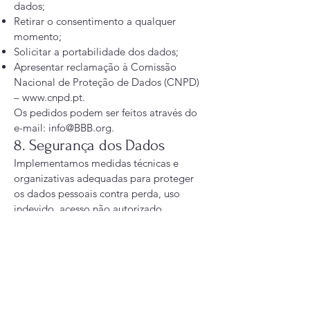
dados;
Retirar o consentimento a qualquer
momento;
Solicitar a portabilidade dos dados;
Apresentar reclamação à Comissão
Nacional de Proteção de Dados (CNPD)
–
www.cnpd.pt
.
Os pedidos podem ser feitos através do
e-mail:
info@BBB.org
.
8. Segurança dos Dados
Implementamos medidas técnicas e
organizativas adequadas para proteger
os dados pessoais contra perda, uso
indevido, acesso não autorizado,
divulgação ou alteração.
9. Retenção dos Dados
Os dados pessoais são conservados
apenas pelo tempo necessário para
cumprir as finalidades para as quais
foram recolhidos, salvo obrigação legal