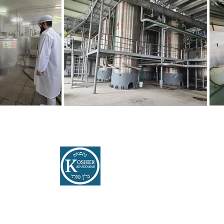
Sefarad Kosher
Kosher certification service
in Portugal and Spain