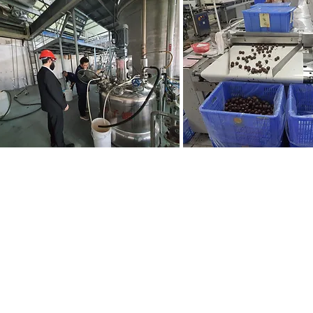
+351-966169796
ּ+34-654699217
Termos e Condições
info@koshersef
de Utilização
Declaração de Acessibilidade