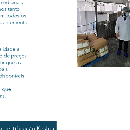
 medicinais
nos tanto
em todos os
endentemente
s
alidade a
de de preços
tir que as
pais
isponíveis.
o que
as.
 a certificação Kosher