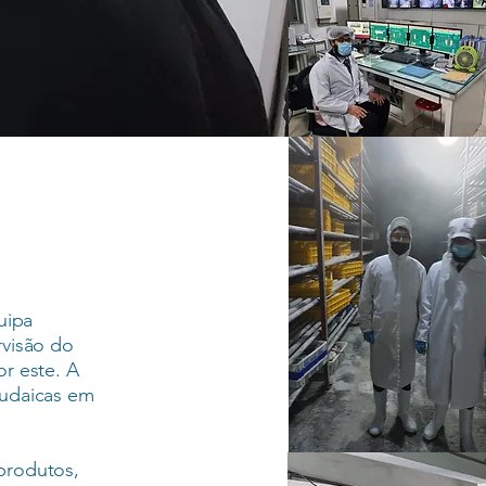
uipa
rvisão do
r este. A
judaicas em
produtos,